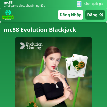
mc88
🌐
Chọn quốc gia
Chơi game slots chuyên nghiệp
Đăng Nhập
Đăng Ký
mc88 Evolution Blackjack