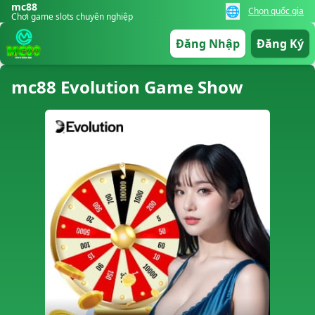
mc88
🌐
Chọn quốc gia
Chơi game slots chuyên nghiệp
Đăng Nhập
Đăng Ký
mc88 Evolution Game Show