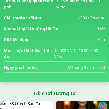
Tần suất vòng quay miễn
1 lần quay miễn phí / 50
phí:
vòng
Giải thưởng tối đa:
x500 tiền cược
Xác suất giải thưởng tối đa:
0.5%
Độ biến động:
Cao
Mức cược tối thiểu - tối
10.000 VNĐ - 10.000.000
đa:
VNĐ
Ngày phát hành:
22 tháng 4 năm 2023
Trò chơi tương tự