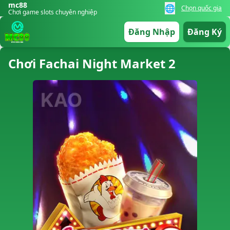
mc88
🌐
Chọn quốc gia
Chơi game slots chuyên nghiệp
Đăng Nhập
Đăng Ký
Chơi Fachai Night Market 2