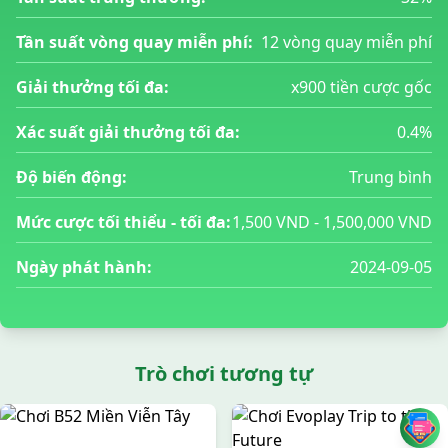
Tần suất vòng quay miễn phí:
12 vòng quay miễn phí
Giải thưởng tối đa:
x900 tiền cược gốc
Xác suất giải thưởng tối đa:
0.4%
Độ biến động:
Trung bình
Mức cược tối thiểu - tối đa:
1,500 VND - 1,500,000 VND
Ngày phát hành:
2024-09-05
Trò chơi tương tự